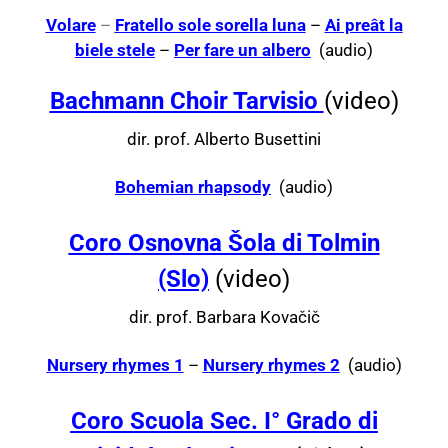
Volare
–
Fratello sole sorella luna
–
Ai preât la
biele stele
–
Per fare un albero
(audio)
Bachmann Choir Tarvisio
(video)
dir. prof. Alberto Busettini
Bohemian rhapsody
(audio)
Coro Osnovna Šola di Tolmin
(Slo)
(video)
dir. prof. Barbara Kovačič
Nursery rhymes 1
–
Nursery rhymes 2
(audio)
Coro Scuola Sec. I° Grado di